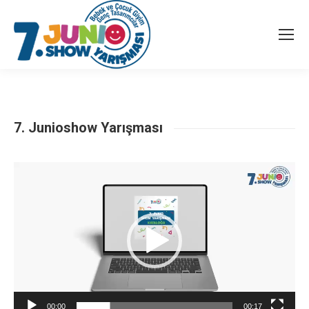
7. Junioshow Yarışması
Video
oynatıcı
00:00
00:17